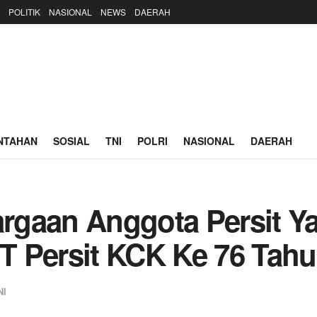
POLITIK
NASIONAL
NEWS
DAERAH
NTAHAN
SOSIAL
TNI
POLRI
NASIONAL
DAERAH
gaan Anggota Persit Ya
 Persit KCK Ke 76 Tahu
NI