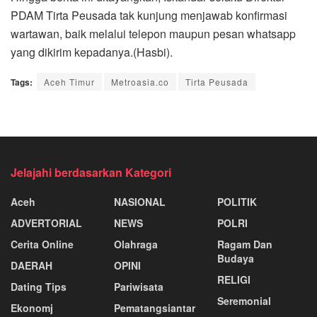
PDAM Tirta Peusada tak kunjung menjawab konfirmasi
wartawan, baik melalui telepon maupun pesan whatsapp
yang dikirim kepadanya.(Hasbi).
Tags:
Aceh Timur
Metroasia.co
Tirta Peusada
Jelajahi berdasarkan Kategori
Aceh
NASIONAL
POLITIK
ADVERTORIAL
NEWS
POLRI
Cerita Online
Olahraga
Ragam Dan
Budaya
DAERAH
OPINI
RELIGI
Dating Tips
Pariwisata
Seremonial
Ekonomj
Pematangsiantar