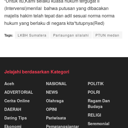
“Untuk itu,Kami selaku kuasa hukum tergugat II
(Intervensi)menilai bahwa putusan yang dibacakan
majelis hakim telah tepat dan adil sesuai norma norma
hukum yang berlaku di negara kita”tutupnya(Red)
Tags:
LKBH Sumatera
Parlaungan silalahi
PTUN medan
Jelajahi berdasarkan Kategori
Aceh
NASIONAL
POLITIK
ADVERTORIAL
NEWS
POLRI
Cerita Online
Olahraga
Ragam Dan
Budaya
DAERAH
OPINI
RELIGI
Dating Tips
Pariwisata
Seremonial
Ekonomj
Pematangsiantar