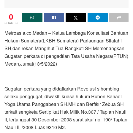
0
SHARES
Metroasia.co,Medan – Ketua Lembaga Konsultasi Bantuan
Hukum Sumatera(LKBH Sumatera) Parlaungan Silalahi
SH,dan rekan Mangihut Tua Rangkuti SH Memenangkan
Gugatan perkara di pengadilan Tata Usaha Negara(PTUN)
Medan,Jumat(13/5/2022)
Gugatan perkara yang didaftarkan Revolusi sihombing
selaku penggugat, diwakili kuasa hukum Ruben Sanadi
Yoga Utama Panggabean SH.MH dan Berfikir Zebua SH
terkait sengketa Sertipikat Hak Milik No.367 / Tapian Nauli
II, tertanggal 30 Desember 2008 surat ukur no. 190/ Tapian
Nauli II, /2008 Luas 9310 M2.