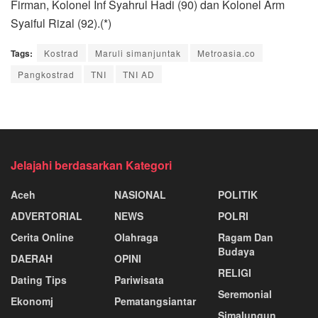
Firman, Kolonel Inf Syahrul Hadi (90) dan Kolonel Arm
Syaiful Rizal (92).(*)
Tags:
Kostrad
Maruli simanjuntak
Metroasia.co
Pangkostrad
TNI
TNI AD
Jelajahi berdasarkan Kategori
Aceh
NASIONAL
POLITIK
ADVERTORIAL
NEWS
POLRI
Cerita Online
Olahraga
Ragam Dan
Budaya
DAERAH
OPINI
RELIGI
Dating Tips
Pariwisata
Seremonial
Ekonomj
Pematangsiantar
Simalungun