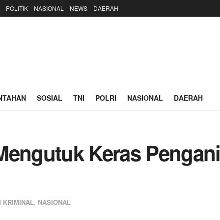
POLITIK
NASIONAL
NEWS
DAERAH
NTAHAN
SOSIAL
TNI
POLRI
NASIONAL
DAERAH
engutuk Keras Pengani
 KRIMINAL
,
NASIONAL