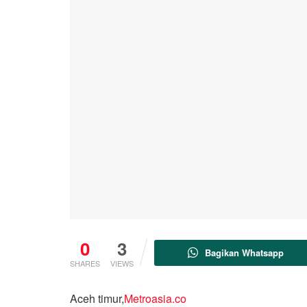
0
3
Bagikan Whatsapp
SHARES
VIEWS
Aceh timur,
Metroasia.co