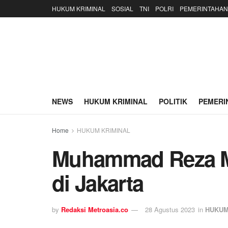
HUKUM KRIMINAL
SOSIAL
TNI
POLRI
PEMERINTAHAN
NEWS
HUKUM KRIMINAL
POLITIK
PEMERI
Home
HUKUM KRIMINAL
Muhammad Reza M
di Jakarta
by
Redaksi Metroasia.co
28 Agustus 2023
in
HUKUM