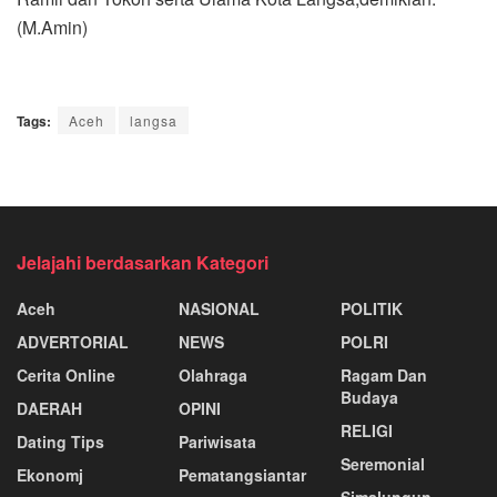
(M.Amin)
Tags:
Aceh
langsa
Jelajahi berdasarkan Kategori
Aceh
NASIONAL
POLITIK
ADVERTORIAL
NEWS
POLRI
Cerita Online
Olahraga
Ragam Dan
Budaya
DAERAH
OPINI
RELIGI
Dating Tips
Pariwisata
Seremonial
Ekonomj
Pematangsiantar
Simalungun