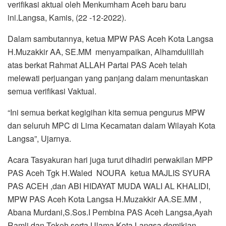
verifikasi aktual oleh Menkumham Aceh baru baru
ini.Langsa, Kamis, (22 -12-2022).
Dalam sambutannya, ketua MPW PAS Aceh Kota Langsa
H.Muzakkir AA, SE.MM menyampaikan, Alhamdulillah
atas berkat Rahmat ALLAH Partai PAS Aceh telah
melewati perjuangan yang panjang dalam menuntaskan
semua verifikasi Vaktual.
“Ini semua berkat kegigihan kita semua pengurus MPW
dan seluruh MPC di Lima Kecamatan dalam Wilayah Kota
Langsa”, Ujarnya.
Acara Tasyakuran hari juga turut dihadiri perwakilan MPP
PAS Aceh Tgk H.Waled NOURA ketua MAJLIS SYURA
PAS ACEH ,dan ABI HIDAYAT MUDA WALI AL KHALIDI,
MPW PAS Aceh Kota Langsa H.Muzakkir AA.SE.MM ,
Abana Murdani,S.Sos.I Pembina PAS Aceh Langsa,Ayah
Ramli dan Tokoh serta Ulama Kota Langsa,demikian.