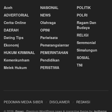
Aceh
NASIONAL
POLITIK
ADVERTORIAL
NEWS
POLRI
Cerita Online
Olahraga
Ragam Dan
Budaya
DAERAH
OPINI
RELIGI
Dating Tips
Pariwisata
Seremonial
Ekonomj
Pematangsiantar
Simalungun
HUKUM KRIMINAL
PEMERINTAHAN
SOSIAL
Kemenkunham
Pendidikan
TNI
Melek Hukum
PERISTIWA
PEDOMAN MEDIA SIBER
DISCLAIMER
REDAKSI
© 2026
JNews
- Premium WordPress news & magazine theme by
Jegtheme
.