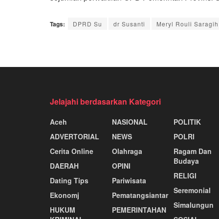
Tags:
DPRD Su
dr Susanti
Meryl Rouli Saragih
Jelajahi berdasarkan Kategori
Aceh
NASIONAL
POLITIK
ADVERTORIAL
NEWS
POLRI
Cerita Online
Olahraga
Ragam Dan
Budaya
DAERAH
OPINI
RELIGI
Dating Tips
Pariwisata
Seremonial
Ekonomj
Pematangsiantar
Simalungun
HUKUM
PEMERINTAHAN