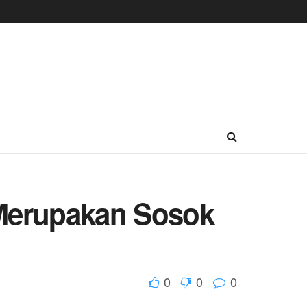
 Merupakan Sosok
0
0
0