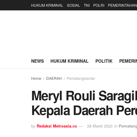
HUKUM KRIMINAL
SOSIAL
TNI
POLRI
PEMERINTAHAN
NEWS
HUKUM KRIMINAL
POLITIK
PEMERI
Home
DAERAH
Pematangsiantar
Meryl Rouli Sarag
Kepala Daerah Pe
by
Redaksi Metroasia.co
28 Maret 2023
in
Pematang