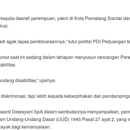
a kepala daerah perempuan, yakni di Kota Pematang Siantar d
na).
di agak lepas pembicaraannya,” tutur politisi PDI Perjuangan
ut saat ini sedang dalam tahapan menyusun rancangan Perat
bilitas.
dang disabilitas,” ujarnya.
a diskriminasi, tapi lebih kepada keberpihakan dan pendamping
 Susanti Dewayani SpA dalam sambutannya menyampaikan, pemb
dalam Undang-Undang Dasar (UUD) 1945 Pasal 27 ayat 2, yang m
layak bagi kemanusiaan.