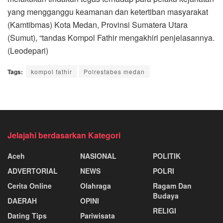
yang mengganggu keamanan dan ketertiban masyarakat
(Kamtibmas) Kota Medan, Provinsi Sumatera Utara
(Sumut), “tandas Kompol Fathir mengakhiri penjelasannya.
(Leodepari)
Tags:
kompol fathir
Polrestabes medan
Jelajahi berdasarkan Kategori
Aceh
NASIONAL
POLITIK
ADVERTORIAL
NEWS
POLRI
Cerita Online
Olahraga
Ragam Dan
Budaya
DAERAH
OPINI
RELIGI
Dating Tips
Pariwisata