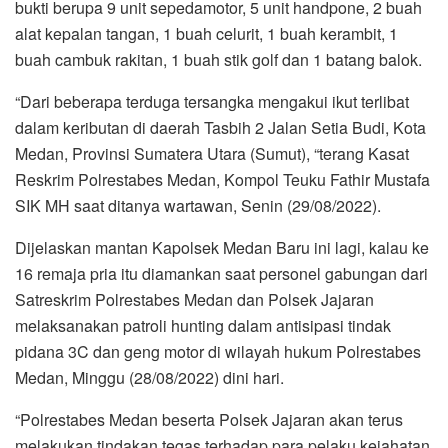
bukti berupa 9 unit sepedamotor, 5 unit handpone, 2 buah
alat kepalan tangan, 1 buah celurit, 1 buah kerambit, 1
buah cambuk rakitan, 1 buah stik golf dan 1 batang balok.
“Dari beberapa terduga tersangka mengakui ikut terlibat
dalam keributan di daerah Tasbih 2 Jalan Setia Budi, Kota
Medan, Provinsi Sumatera Utara (Sumut), “terang Kasat
Reskrim Polrestabes Medan, Kompol Teuku Fathir Mustafa
SIK MH saat ditanya wartawan, Senin (29/08/2022).
Dijelaskan mantan Kapolsek Medan Baru ini lagi, kalau ke
16 remaja pria itu diamankan saat personel gabungan dari
Satreskrim Polrestabes Medan dan Polsek Jajaran
melaksanakan patroli hunting dalam antisipasi tindak
pidana 3C dan geng motor di wilayah hukum Polrestabes
Medan, Minggu (28/08/2022) dini hari.
“Polrestabes Medan beserta Polsek Jajaran akan terus
melakukan tindakan tegas terhadap para pelaku kejahatan