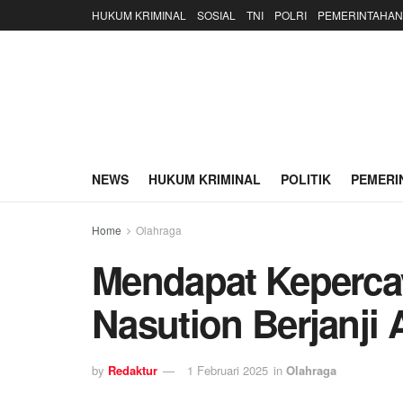
HUKUM KRIMINAL
SOSIAL
TNI
POLRI
PEMERINTAHAN
NEWS
HUKUM KRIMINAL
POLITIK
PEMERI
Home
Olahraga
Mendapat Keperca
Nasution Berjanji
by
Redaktur
1 Februari 2025
in
Olahraga