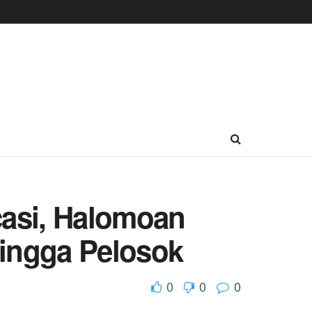
casi, Halomoan
Hingga Pelosok
0
0
0