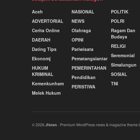
Aceh
NASIONAL
POLITIK
ADVERTORIAL
NEWS
POLRI
Cerita Online
Olahraga
Ragam Dan
Budaya
DAERAH
OPINI
RELIGI
Dating Tips
Pariwisata
Seremonial
Ekonomj
Pematangsiantar
Simalungun
HUKUM
PEMERINTAHAN
KRIMINAL
SOSIAL
Pendidikan
Kemenkunham
TNI
PERISTIWA
Melek Hukum
© 2026
JNews
- Premium WordPress news & magazine theme 