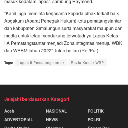
masuk kedalam lapas”. sambung Raymond.
“Kami juga meminta kerjasama kepada pihak terkait baik
Apgakum (Aparat Penegak Hukum) kota pematangsiantar
dan kabupaten Simalungun serta masyarakat maupun dan
media untuk tetap mendukung terwujudnya Lapas Kelas
IIA Pematangsiantar menjadi Zona integritas menuju WBK
dan WBBM tahun 2022”. tutup beliau.(Rel/Pur)
Tags:
Lapas II Pematangsiantar
Razia Kamar WBP
Jelajahi berdasarkan Kategori
Aceh
NASIONAL
POLITIK
ADVERTORIAL
NEWS
POLRI
Cerita Online
Olahraga
Ragam Dan