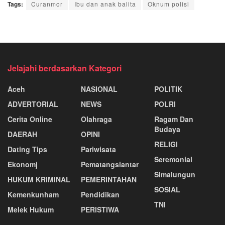
Tags:
Curanmor
Ibu dan anak balita
Oknum polisi
Jelajahi berdasarkan Kategori
Aceh
NASIONAL
POLITIK
ADVERTORIAL
NEWS
POLRI
Cerita Online
Olahraga
Ragam Dan
Budaya
DAERAH
OPINI
RELIGI
Dating Tips
Pariwisata
Seremonial
Ekonomj
Pematangsiantar
Simalungun
HUKUM KRIMINAL
PEMERINTAHAN
SOSIAL
Kemenkunham
Pendidikan
TNI
Melek Hukum
PERISTIWA