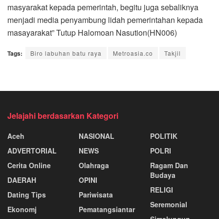
masyarakat kepada pemerintah, begitu juga sebaliknya
menjadi media penyambung lidah pemerintahan kepada
masayarakat” Tutup Halomoan Nasution(HN006)
Tags:
Biro labuhan batu raya
Metroasia.co
Takjil
Jelajahi berdasarkan Kategori
Aceh
NASIONAL
POLITIK
ADVERTORIAL
NEWS
POLRI
Cerita Online
Olahraga
Ragam Dan
Budaya
DAERAH
OPINI
RELIGI
Dating Tips
Pariwisata
Seremonial
Ekonomj
Pematangsiantar