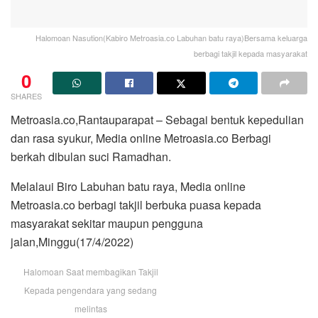
Halomoan Nasution(Kabiro Metroasia.co Labuhan batu raya)Bersama keluarga
berbagi takjil kepada masyarakat
0
SHARES
Metroasia.co,Rantauparapat – Sebagai bentuk kepedulian
dan rasa syukur, Media online Metroasia.co Berbagi
berkah dibulan suci Ramadhan.
Melalaui Biro Labuhan batu raya, Media online
Metroasia.co berbagi takjil berbuka puasa kepada
masyarakat sekitar maupun pengguna
jalan,Minggu(17/4/2022)
Halomoan Saat membagikan Takjil
Kepada pengendara yang sedang
melintas