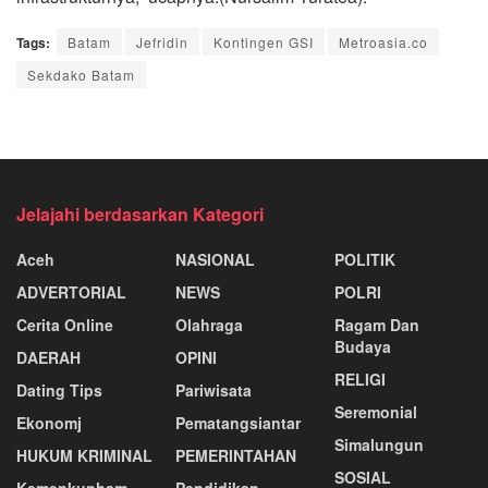
Tags:
Batam
Jefridin
Kontingen GSI
Metroasia.co
Sekdako Batam
Jelajahi berdasarkan Kategori
Aceh
NASIONAL
POLITIK
ADVERTORIAL
NEWS
POLRI
Cerita Online
Olahraga
Ragam Dan
Budaya
DAERAH
OPINI
RELIGI
Dating Tips
Pariwisata
Seremonial
Ekonomj
Pematangsiantar
Simalungun
HUKUM KRIMINAL
PEMERINTAHAN
SOSIAL
Kemenkunham
Pendidikan