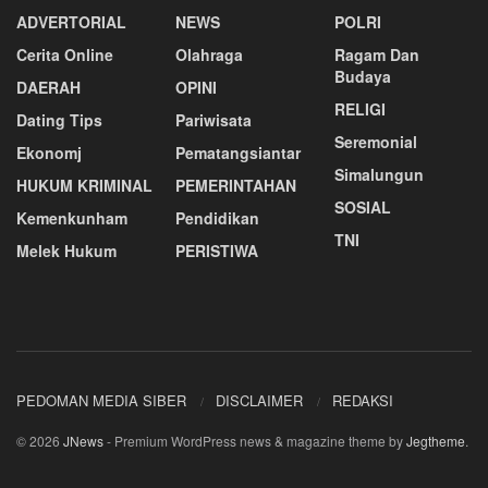
ADVERTORIAL
NEWS
POLRI
Cerita Online
Olahraga
Ragam Dan
Budaya
DAERAH
OPINI
RELIGI
Dating Tips
Pariwisata
Seremonial
Ekonomj
Pematangsiantar
Simalungun
HUKUM KRIMINAL
PEMERINTAHAN
SOSIAL
Kemenkunham
Pendidikan
TNI
Melek Hukum
PERISTIWA
PEDOMAN MEDIA SIBER
DISCLAIMER
REDAKSI
© 2026
JNews
- Premium WordPress news & magazine theme by
Jegtheme
.