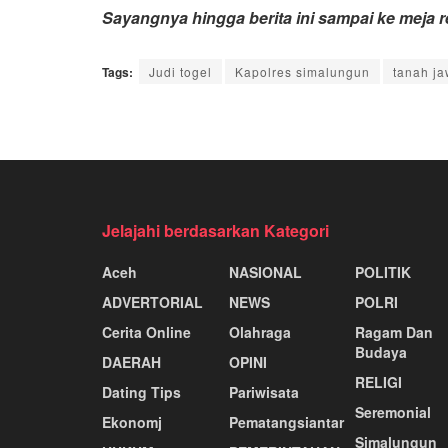
Sayangnya hingga berita ini sampai ke meja 
Tags:
Judi togel
Kapolres simalungun
tanah j
Jelajahi berdasarkan Kategori
Aceh
NASIONAL
POLITIK
ADVERTORIAL
NEWS
POLRI
Cerita Online
Olahraga
Ragam Dan
Budaya
DAERAH
OPINI
RELIGI
Dating Tips
Pariwisata
Seremonial
Ekonomj
Pematangsiantar
Simalungun