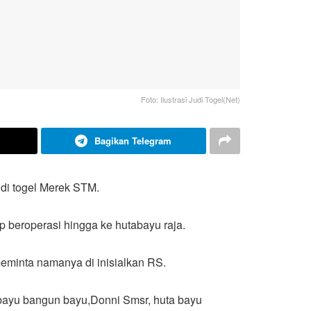
Foto: Ilustrasi Judi Togel(Net)
Bagikan Telegram
di togel Merek STM.
p beroperasi hingga ke hutabayu raja.
eminta namanya di inisialkan RS.
ta bayu bangun bayu,Donni Smsr, huta bayu