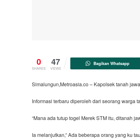
0
47
Bagikan Whatsapp
SHARES
VIEWS
Simalungun,Metroasia.co – Kapolsek tanah jawa
Informasi terbaru diperoleh dari seorang warga
“Mana ada tutup togel Merek STM itu, ditanah j
Ia melanjutkan,” Ada beberapa orang yang ku tau 