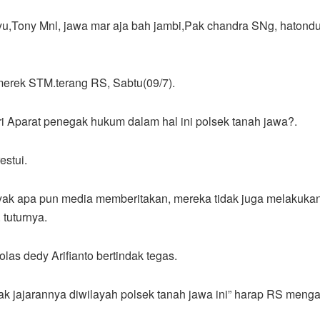
bayu,Tony Mnl, jawa mar aja bah jambi,Pak chandra SNg, haton
erek STM.terang RS, Sabtu(09/7).
ri Aparat penegak hukum dalam hal ini polsek tanah jawa?.
estui.
anyak apa pun media memberitakan, mereka tidak juga melakuk
 tuturnya.
as dedy Arifianto bertindak tegas.
 jajarannya diwilayah polsek tanah jawa ini” harap RS mengak