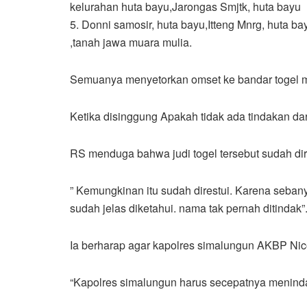
kelurahan huta bayu,Jarongas Smjtk, huta bayu
5. Donni samosir, huta bayu,Itteng Mnrg, huta 
,tanah jawa muara mulia.
Semuanya menyetorkan omset ke bandar togel m
Ketika disinggung Apakah tidak ada tindakan da
RS menduga bahwa judi togel tersebut sudah dir
” Kemungkinan itu sudah direstui. Karena seb
sudah jelas diketahui. nama tak pernah ditindak”.
Ia berharap agar kapolres simalungun AKBP Nicol
“Kapolres simalungun harus secepatnya menindak