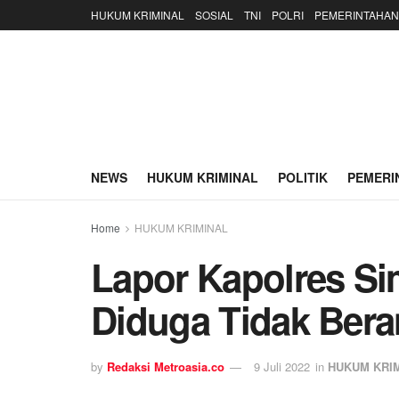
HUKUM KRIMINAL
SOSIAL
TNI
POLRI
PEMERINTAHAN
NEWS
HUKUM KRIMINAL
POLITIK
PEMERI
Home
HUKUM KRIMINAL
Lapor Kapolres Si
Diduga Tidak Bera
by
Redaksi Metroasia.co
9 Juli 2022
in
HUKUM KRI