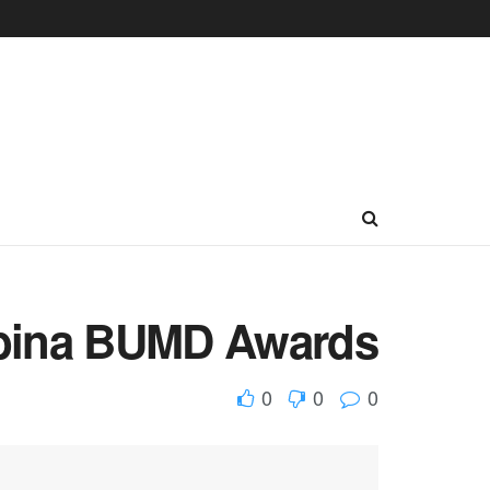
mbina BUMD Awards
0
0
0