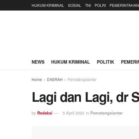
HUKUM KRIMINAL
SOSIAL
TNI
POLRI
PEMERINTAHAN
NEWS
HUKUM KRIMINAL
POLITIK
PEMERI
Home
DAERAH
Pematangsiantar
Lagi dan Lagi, dr
by
Redaksi
5 April 2023
in
Pematangsiantar