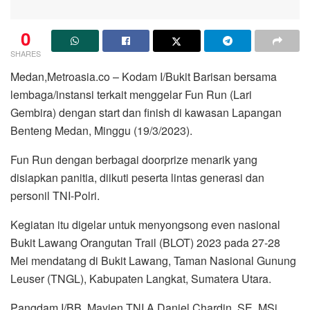
0
SHARES
Medan,Metroasia.co – Kodam I/Bukit Barisan bersama
lembaga/instansi terkait menggelar Fun Run (Lari
Gembira) dengan start dan finish di kawasan Lapangan
Benteng Medan, Minggu (19/3/2023).
Fun Run dengan berbagai doorprize menarik yang
disiapkan panitia, diikuti peserta lintas generasi dan
personil TNI-Polri.
Kegiatan itu digelar untuk menyongsong even nasional
Bukit Lawang Orangutan Trail (BLOT) 2023 pada 27-28
Mei mendatang di Bukit Lawang, Taman Nasional Gunung
Leuser (TNGL), Kabupaten Langkat, Sumatera Utara.
Pangdam I/BB, Mayjen TNI A Daniel Chardin, SE, MSi,