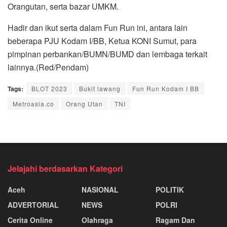
Orangutan, serta bazar UMKM.
Hadir dan ikut serta dalam Fun Run ini, antara lain
beberapa PJU Kodam I/BB, Ketua KONI Sumut, para
pimpinan perbankan/BUMN/BUMD dan lembaga terkait
lainnya.(Red/Pendam)
Tags:
BLOT 2023
Bukit lawang
Fun Run Kodam I BB
Metroasia.co
Orang Utan
TNI
Jelajahi berdasarkan Kategori
Aceh
NASIONAL
POLITIK
ADVERTORIAL
NEWS
POLRI
Cerita Online
Olahraga
Ragam Dan