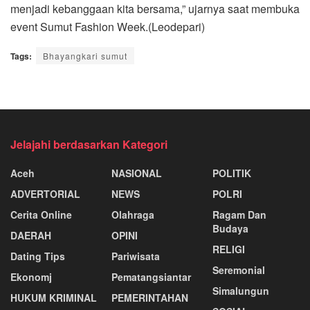
menjadi kebanggaan kita bersama,” ujarnya saat membuka
event Sumut Fashion Week.(Leodepari)
Tags:
Bhayangkari sumut
Jelajahi berdasarkan Kategori
Aceh
NASIONAL
POLITIK
ADVERTORIAL
NEWS
POLRI
Cerita Online
Olahraga
Ragam Dan
Budaya
DAERAH
OPINI
RELIGI
Dating Tips
Pariwisata
Seremonial
Ekonomj
Pematangsiantar
Simalungun
HUKUM KRIMINAL
PEMERINTAHAN