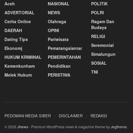
Aceh
NASIONAL
POLITIK
ADVERTORIAL
NEWS
POLRI
Cerita Online
Olahraga
Ragam Dan
Budaya
DAERAH
OPINI
RELIGI
Dating Tips
Pariwisata
Seremonial
Ekonomj
Pematangsiantar
Simalungun
HUKUM KRIMINAL
PEMERINTAHAN
SOSIAL
Kemenkunham
Pendidikan
TNI
Melek Hukum
PERISTIWA
PEDOMAN MEDIA SIBER
DISCLAIMER
REDAKSI
© 2026
JNews
- Premium WordPress news & magazine theme by
Jegtheme
.