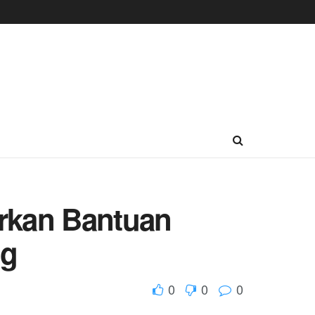
urkan Bantuan
ng
0
0
0