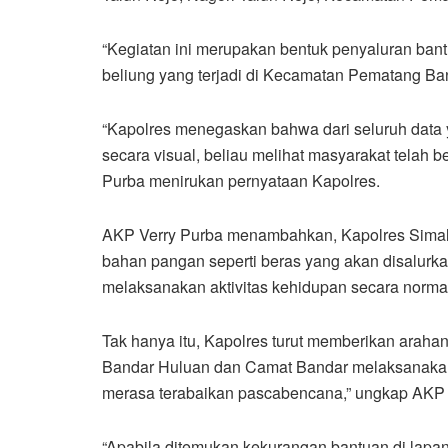
“Kegiatan ini merupakan bentuk penyaluran ba
beliung yang terjadi di Kecamatan Pematang Ba
“Kapolres menegaskan bahwa dari seluruh data y
secara visual, beliau melihat masyarakat tela
Purba menirukan pernyataan Kapolres.
AKP Verry Purba menambahkan, Kapolres Simalu
bahan pangan seperti beras yang akan disalurka
melaksanakan aktivitas kehidupan secara normal
Tak hanya itu, Kapolres turut memberikan ara
Bandar Huluan dan Camat Bandar melaksanakan k
merasa terabaikan pascabencana,” ungkap AKP 
“Apabila ditemukan kekurangan bantuan di lapa