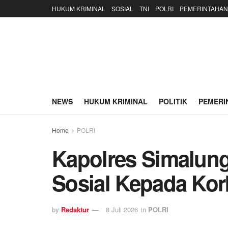
HUKUM KRIMINAL
SOSIAL
TNI
POLRI
PEMERINTAHAN
NEWS
HUKUM KRIMINAL
POLITIK
PEMERI
Home
POLRI
Kapolres Simalung
Sosial Kepada Kor
by
Redaktur
8 Juli 2026
in
POLRI