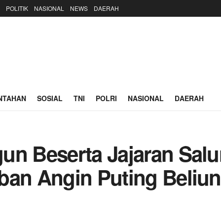
POLITIK
NASIONAL
NEWS
DAERAH
NTAHAN
SOSIAL
TNI
POLRI
NASIONAL
DAERAH
un Beserta Jajaran Sal
ban Angin Puting Beliu