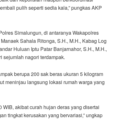
mbali pulih seperti sedia kala,” pungkas AKP
 Polres Simalungun, di antaranya Wakapolres
 Manaek Sahala Ritonga, S.H., M.H., Kabag Log
andar Huluan Iptu Patar Banjarnahor, S.H., M.H.,
i sejumlah nagori terdampak.
ampak berupa 200 sak beras ukuran 5 kilogram
ut meninjau langsung lokasi rumah warga yang
0 WIB, akibat curah hujan deras yang disertai
n tingkat kerusakan yang bervariasi,” ungkap