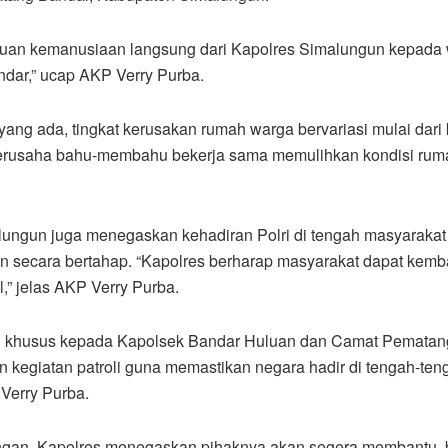
ntuan kemanusiaan langsung dari Kapolres Simalungun kepada
ndar,” ucap AKP Verry Purba.
ang ada, tingkat kerusakan rumah warga bervariasi mulai dari
h berusaha bahu-membahu bekerja sama memulihkan kondisi rum
ngun juga menegaskan kehadiran Polri di tengah masyarakat
n secara bertahap. “Kapolres berharap masyarakat dapat kemba
,” jelas AKP Verry Purba.
han khusus kepada Kapolsek Bandar Huluan dan Camat Pematan
egiatan patroli guna memastikan negara hadir di tengah-ten
Verry Purba.
ngan, Kapolres menegaskan pihaknya akan segera membantu, b