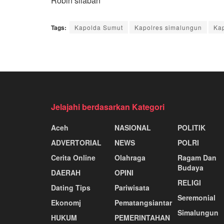
Robin silaban
Tags:
Kapolda Sumut
Kapolres simalungun
Kap
Jelajahi berdasarkan Kategori
Aceh
NASIONAL
POLITIK
ADVERTORIAL
NEWS
POLRI
Cerita Online
Olahraga
Ragam Dan
Budaya
DAERAH
OPINI
RELIGI
Dating Tips
Pariwisata
Seremonial
Ekonomj
Pematangsiantar
Simalungun
HUKUM
PEMERINTAHAN