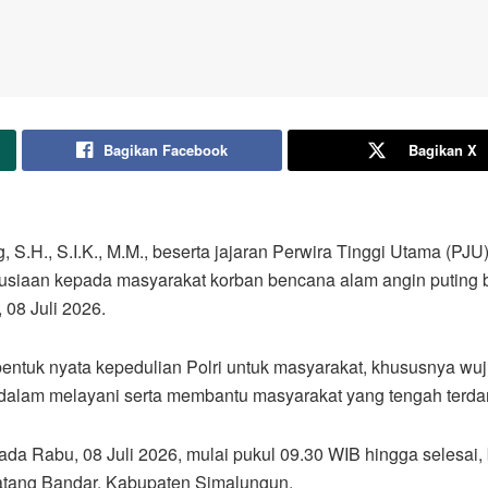
Bagikan Facebook
Bagikan X
S.H., S.I.K., M.M., beserta jajaran Perwira Tinggi Utama (PJ
siaan kepada masyarakat korban bencana alam angin puting b
08 Juli 2026.
entuk nyata kepedulian Polri untuk masyarakat, khususnya w
 dalam melayani serta membantu masyarakat yang tengah terda
pada Rabu, 08 Juli 2026, mulai pukul 09.30 WIB hingga selesai
atang Bandar, Kabupaten Simalungun.