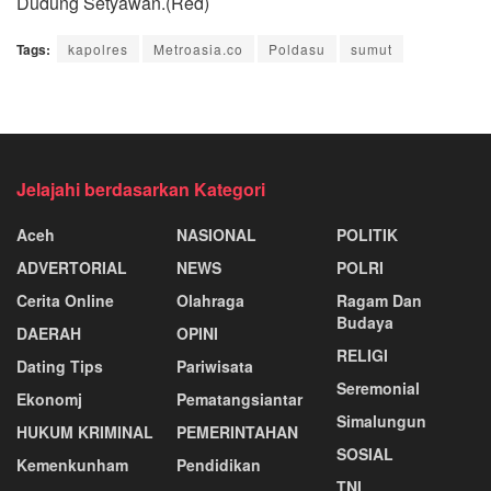
Dudung Setyawan.(Red)
Tags:
kapolres
Metroasia.co
Poldasu
sumut
Jelajahi berdasarkan Kategori
Aceh
NASIONAL
POLITIK
ADVERTORIAL
NEWS
POLRI
Cerita Online
Olahraga
Ragam Dan
Budaya
DAERAH
OPINI
RELIGI
Dating Tips
Pariwisata
Seremonial
Ekonomj
Pematangsiantar
Simalungun
HUKUM KRIMINAL
PEMERINTAHAN
SOSIAL
Kemenkunham
Pendidikan
TNI