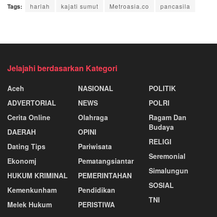
Tags:
harlah
kajati sumut
Metroasia.co
pancasila
Jelajahi berdasarkan Kategori
Aceh
NASIONAL
POLITIK
ADVERTORIAL
NEWS
POLRI
Cerita Online
Olahraga
Ragam Dan
Budaya
DAERAH
OPINI
RELIGI
Dating Tips
Pariwisata
Seremonial
Ekonomj
Pematangsiantar
Simalungun
HUKUM KRIMINAL
PEMERINTAHAN
SOSIAL
Kemenkunham
Pendidikan
TNI
Melek Hukum
PERISTIWA