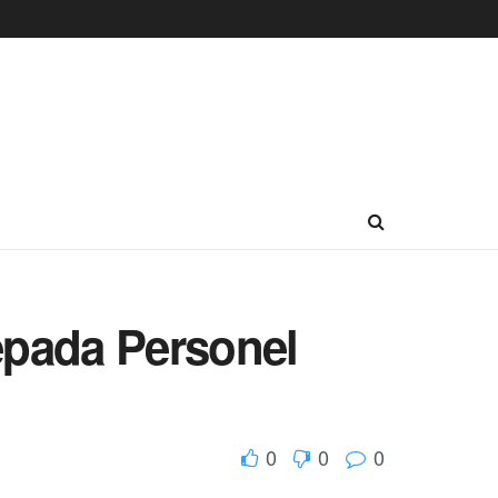
epada Personel
0
0
0