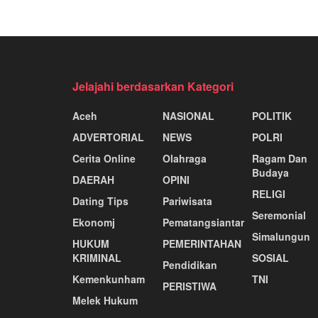
Jelajahi berdasarkan Kategori
Aceh
NASIONAL
POLITIK
ADVERTORIAL
NEWS
POLRI
Cerita Online
Olahraga
Ragam Dan
Budaya
DAERAH
OPINI
RELIGI
Dating Tips
Pariwisata
Seremonial
Ekonomj
Pematangsiantar
Simalungun
HUKUM
PEMERINTAHAN
KRIMINAL
SOSIAL
Pendidikan
Kemenkunham
TNI
PERISTIWA
Melek Hukum