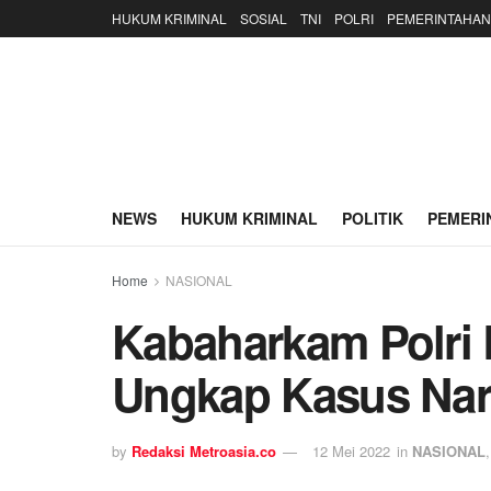
HUKUM KRIMINAL
SOSIAL
TNI
POLRI
PEMERINTAHAN
NEWS
HUKUM KRIMINAL
POLITIK
PEMERI
Home
NASIONAL
Kabaharkam Polri
Ungkap Kasus Na
by
Redaksi Metroasia.co
12 Mei 2022
in
NASIONAL