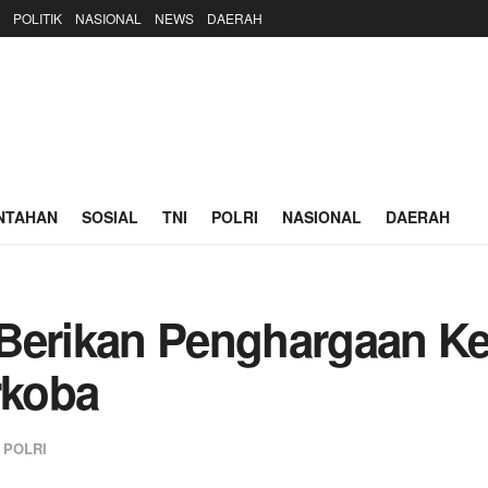
POLITIK
NASIONAL
NEWS
DAERAH
NTAHAN
SOSIAL
TNI
POLRI
NASIONAL
DAERAH
 Berikan Penghargaan K
rkoba
,
POLRI