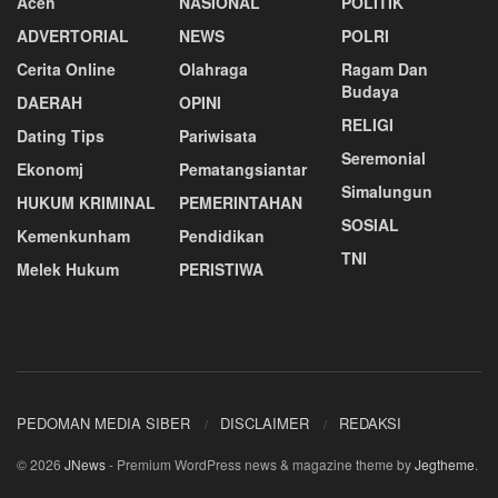
Aceh
NASIONAL
POLITIK
ADVERTORIAL
NEWS
POLRI
Cerita Online
Olahraga
Ragam Dan
Budaya
DAERAH
OPINI
RELIGI
Dating Tips
Pariwisata
Seremonial
Ekonomj
Pematangsiantar
Simalungun
HUKUM KRIMINAL
PEMERINTAHAN
SOSIAL
Kemenkunham
Pendidikan
TNI
Melek Hukum
PERISTIWA
PEDOMAN MEDIA SIBER
DISCLAIMER
REDAKSI
© 2026
JNews
- Premium WordPress news & magazine theme by
Jegtheme
.