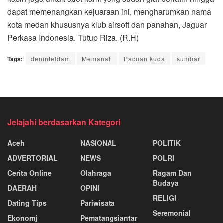
dapat memenangkan kejuaraan ini, mengharumkan nama
kota medan khususnya klub airsoft dan panahan, Jaguar
Perkasa Indonesia. Tutup Riza. (R.H)
Tags:
deninteldam
Memanah
Pacuan kuda
sumbar
Jelajahi berdasarkan Kategori
Aceh
NASIONAL
POLITIK
ADVERTORIAL
NEWS
POLRI
Cerita Online
Olahraga
Ragam Dan
Budaya
DAERAH
OPINI
RELIGI
Dating Tips
Pariwisata
Seremonial
Ekonomj
Pematangsiantar