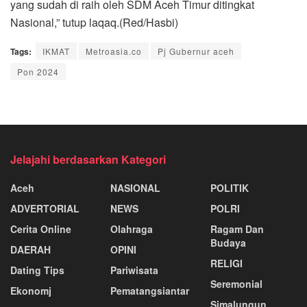
yang sudah di raih oleh SDM Aceh Timur ditingkat
Nasional,” tutup laqaq.(Red/Hasbi)
Tags:
IKMAT
Metroasia.co
Pj Gubernur aceh
Pon 2024
Jelajahi berdasarkan Kategori
Aceh
NASIONAL
POLITIK
ADVERTORIAL
NEWS
POLRI
Cerita Online
Olahraga
Ragam Dan
Budaya
DAERAH
OPINI
RELIGI
Dating Tips
Pariwisata
Seremonial
Ekonomj
Pematangsiantar
Simalungun