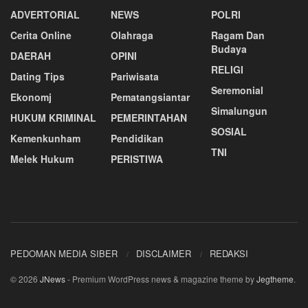
ADVERTORIAL
NEWS
POLRI
Cerita Online
Olahraga
Ragam Dan
Budaya
DAERAH
OPINI
RELIGI
Dating Tips
Pariwisata
Seremonial
Ekonomj
Pematangsiantar
Simalungun
HUKUM KRIMINAL
PEMERINTAHAN
SOSIAL
Kemenkunham
Pendidikan
TNI
Melek Hukum
PERISTIWA
PEDOMAN MEDIA SIBER
DISCLAIMER
REDAKSI
© 2026
JNews
- Premium WordPress news & magazine theme by
Jegtheme
.