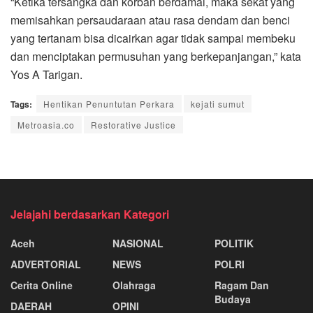
“Ketika tersangka dan korban berdamai, maka sekat yang
memisahkan persaudaraan atau rasa dendam dan benci
yang tertanam bisa dicairkan agar tidak sampai membeku
dan menciptakan permusuhan yang berkepanjangan,” kata
Yos A Tarigan.
Tags:
Hentikan Penuntutan Perkara
kejati sumut
Metroasia.co
Restorative Justice
Jelajahi berdasarkan Kategori
Aceh
NASIONAL
POLITIK
ADVERTORIAL
NEWS
POLRI
Cerita Online
Olahraga
Ragam Dan
Budaya
DAERAH
OPINI