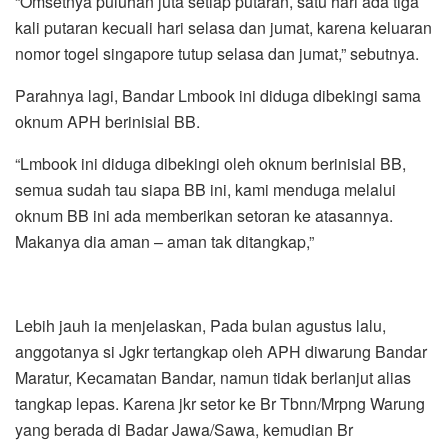
“Omsetnya puluhan juta setiap putaran, satu hari ada tiga
kali putaran kecuali hari selasa dan jumat, karena keluaran
nomor togel singapore tutup selasa dan jumat,” sebutnya.
Parahnya lagi, Bandar Lmbook ini diduga dibekingi sama
oknum APH berinisial BB.
“Lmbook ini diduga dibekingi oleh oknum berinisial BB,
semua sudah tau siapa BB ini, kami menduga melalui
oknum BB ini ada memberikan setoran ke atasannya.
Makanya dia aman – aman tak ditangkap,”
Lebih jauh ia menjelaskan, Pada bulan agustus lalu,
anggotanya si Jgkr tertangkap oleh APH diwarung Bandar
Maratur, Kecamatan Bandar, namun tidak berlanjut alias
tangkap lepas. Karena jkr setor ke Br Tbnn/Mrpng Warung
yang berada di Badar Jawa/Sawa, kemudian Br