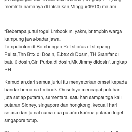
meminta namanya di inisialkan,Minggu(09/10) malam.
“Beberapa jurtul togel Lmbook ini yakni, br tmpbln warga
kampung jawa/badar jawa,
Tampubolon di Bombongan,Rdi sitorus di simpang
Pelita,Thn Btr2 di Dosin, E.btr2 di Dosin, TH Sianifar di
batu 6 dosin,Gln Purba di dosin,Mk Jimmy didosin”.ungkap
PH.
Kemudian,dari semua jurtul itu menyetorkan omset kepada
bandar bernama Lmbook. Omsetnya mencapai puluhan
juta setiap putaran, sementara, satu hari sampai tiga kali
putaran Sidney, singapore dan hongkong. kecuali hari
selasa dan jumat cuma dua putaran karena putaran togel
singapore tutup.