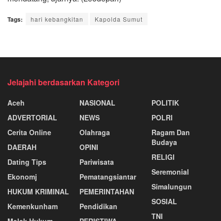
Tags:
hari kebangkitan
Kapolda Sumut
Jelajahi berdasarkan Kategori
Aceh
NASIONAL
POLITIK
ADVERTORIAL
NEWS
POLRI
Cerita Online
Olahraga
Ragam Dan
Budaya
DAERAH
OPINI
RELIGI
Dating Tips
Pariwisata
Seremonial
Ekonomj
Pematangsiantar
Simalungun
HUKUM KRIMINAL
PEMERINTAHAN
SOSIAL
Kemenkunham
Pendidikan
TNI
Melek Hukum
PERISTIWA