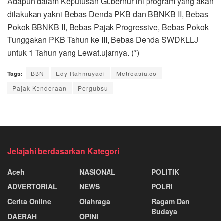
Adapun dalam Keputusan Gubernur ini program yang akan
dilakukan yakni Bebas Denda PKB dan BBNKB II, Bebas
Pokok BBNKB II, Bebas Pajak Progressive, Bebas Pokok
Tunggakan PKB Tahun ke III, Bebas Denda SWDKLLJ
untuk 1 Tahun yang Lewat.ujarnya. (*)
Tags:
BBN
Edy Rahmayadi
Metroasia.co
Pajak Kenderaan
Pergubsu
Jelajahi berdasarkan Kategori
Aceh
NASIONAL
POLITIK
ADVERTORIAL
NEWS
POLRI
Cerita Online
Olahraga
Ragam Dan
Budaya
DAERAH
OPINI