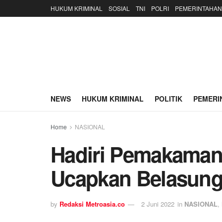
HUKUM KRIMINAL
SOSIAL
TNI
POLRI
PEMERINTAHAN
NEWS
HUKUM KRIMINAL
POLITIK
PEMERI
Home
NASIONAL
Hadiri Pemakaman
Ucapkan Belasun
by
Redaksi Metroasia.co
2 Juni 2022
in
NASIONAL
,