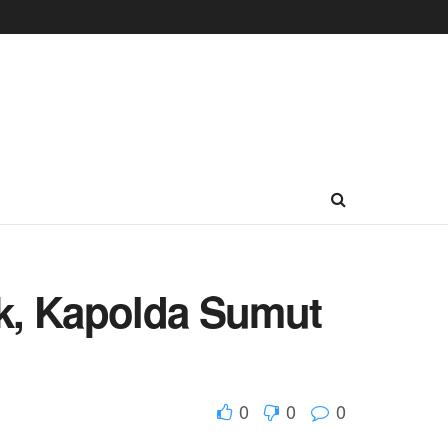
k, Kapolda Sumut
0
0
0