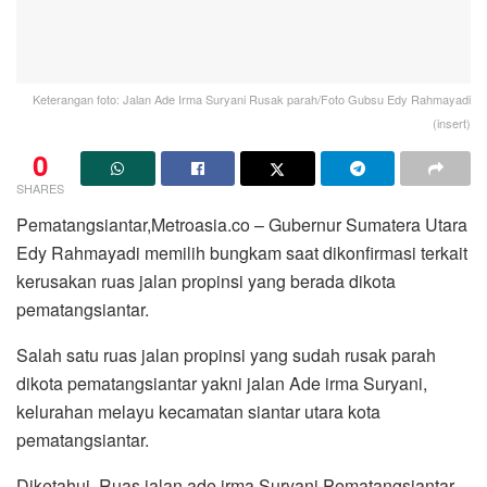
Keterangan foto: Jalan Ade Irma Suryani Rusak parah/Foto Gubsu Edy Rahmayadi
(insert)
0
SHARES
Pematangsiantar,Metroasia.co – Gubernur Sumatera Utara
Edy Rahmayadi memilih bungkam saat dikonfirmasi terkait
kerusakan ruas jalan propinsi yang berada dikota
pematangsiantar.
Salah satu ruas jalan propinsi yang sudah rusak parah
dikota pematangsiantar yakni jalan Ade irma Suryani,
kelurahan melayu kecamatan siantar utara kota
pematangsiantar.
Diketahui, Ruas jalan ade irma Suryani Pematangsiantar