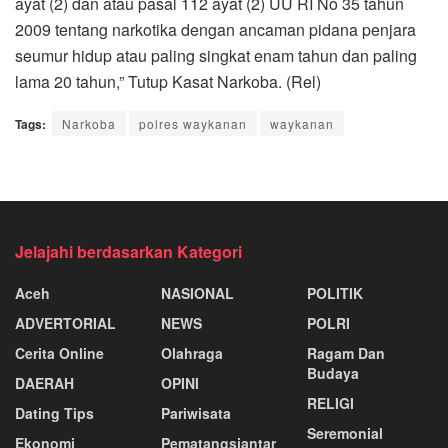
ayat (2) dan atau pasal 112 ayat (2) UU RI No 35 tahun
2009 tentang narkotika dengan ancaman pidana penjara
seumur hidup atau paling singkat enam tahun dan paling
lama 20 tahun,” Tutup Kasat Narkoba. (Rel)
Tags:
Narkoba
polres waykanan
waykanan
Jelajahi berdasarkan Kategori
Aceh
NASIONAL
POLITIK
ADVERTORIAL
NEWS
POLRI
Cerita Online
Olahraga
Ragam Dan
Budaya
DAERAH
OPINI
RELIGI
Dating Tips
Pariwisata
Seremonial
Ekonomj
Pematangsiantar