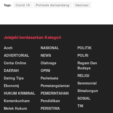
Tags:
Covid 19
Polresta deliserdang
Vasinasi
Jelajahi berdasarkan Kategori
Aceh
NASIONAL
POLITIK
ADVERTORIAL
NEWS
POLRI
Cerita Online
Olahraga
Ragam Dan
Budaya
DAERAH
OPINI
RELIGI
Dating Tips
Pariwisata
Seremonial
Ekonomj
Pematangsiantar
Simalungun
HUKUM KRIMINAL
PEMERINTAHAN
SOSIAL
Kemenkunham
Pendidikan
TNI
Melek Hukum
PERISTIWA