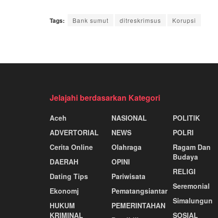
Tags:
Bank sumut
ditreskrimsus
Korupsi
Jelajahi berdasarkan Kategori
Aceh
NASIONAL
POLITIK
ADVERTORIAL
NEWS
POLRI
Cerita Online
Olahraga
Ragam Dan
Budaya
DAERAH
OPINI
RELIGI
Dating Tips
Pariwisata
Seremonial
Ekonomj
Pematangsiantar
Simalungun
HUKUM
PEMERINTAHAN
KRIMINAL
SOSIAL