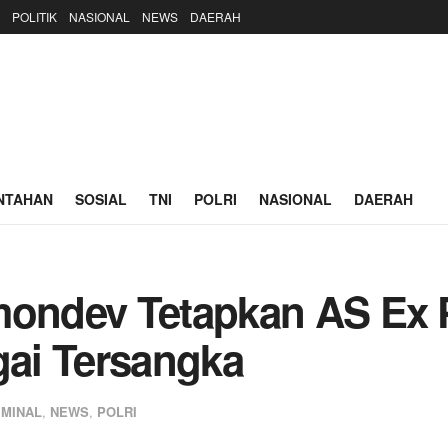
POLITIK
NASIONAL
NEWS
DAERAH
NTAHAN
SOSIAL
TNI
POLRI
NASIONAL
DAERAH
smondev Tetapkan AS Ex
ai Tersangka
IMINAL
,
NEWS
,
POLRI