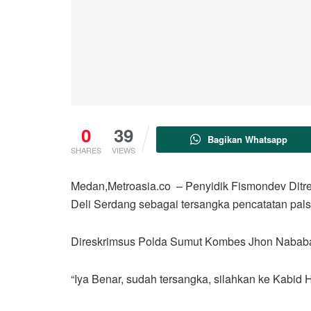
0
39
Bagikan Whatsapp
SHARES
VIEWS
Medan,Metroasia.co – Penyidik Fismondev Dit
Deli Serdang sebagai tersangka pencatatan pal
Direskrimsus Polda Sumut Kombes Jhon Nababa
“Iya Benar, sudah tersangka, silahkan ke Kabi