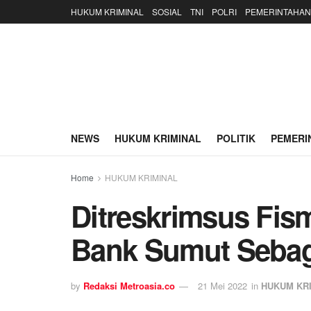
HUKUM KRIMINAL
SOSIAL
TNI
POLRI
PEMERINTAHAN
NEWS
HUKUM KRIMINAL
POLITIK
PEMERI
Home
HUKUM KRIMINAL
Ditreskrimsus Fi
Bank Sumut Sebag
by
Redaksi Metroasia.co
21 Mei 2022
in
HUKUM KR