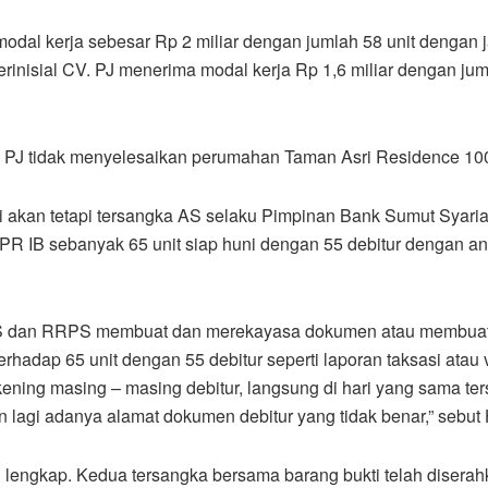
modal kerja sebesar Rp 2 miliar dengan jumlah 58 unit dengan 
inisial CV. PJ menerima modal kerja Rp 1,6 miliar dengan jum
. PJ tidak menyelesaikan perumahan Taman Asri Residence 100
i akan tetapi tersangka AS selaku Pimpinan Bank Sumut Sya
 IB sebanyak 65 unit siap huni dengan 55 debitur dengan an
AS dan RRPS membuat dan merekayasa dokumen atau membuat p
adap 65 unit dengan 55 debitur seperti laporan taksasi atau v
kening masing – masing debitur, langsung di hari yang sama 
an lagi adanya alamat dokumen debitur yang tidak benar,” sebut 
 lengkap. Kedua tersangka bersama barang bukti telah disera