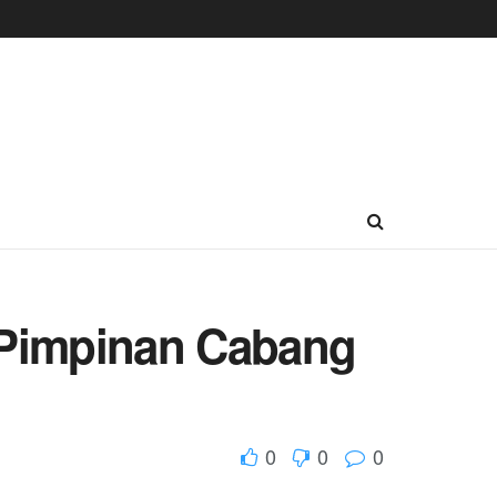
 Pimpinan Cabang
0
0
0