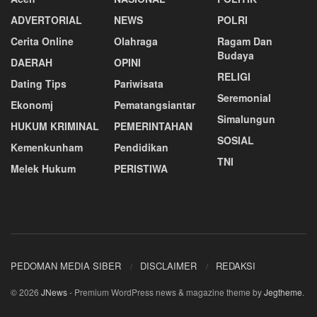
ADVERTORIAL
NEWS
POLRI
Cerita Online
Olahraga
Ragam Dan
Budaya
DAERAH
OPINI
RELIGI
Dating Tips
Pariwisata
Seremonial
Ekonomj
Pematangsiantar
Simalungun
HUKUM KRIMINAL
PEMERINTAHAN
SOSIAL
Kemenkunham
Pendidikan
TNI
Melek Hukum
PERISTIWA
PEDOMAN MEDIA SIBER
DISCLAIMER
REDAKSI
© 2026
JNews
- Premium WordPress news & magazine theme by
Jegtheme
.