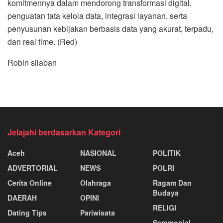
komitmennya dalam mendorong transformasi digital,
penguatan tata kelola data, integrasi layanan, serta
penyusunan kebijakan berbasis data yang akurat, terpadu,
dan real time. (Red)
Robin silaban
Jelajahi berdasarkan Kategori
Aceh
NASIONAL
POLITIK
ADVERTORIAL
NEWS
POLRI
Cerita Online
Olahraga
Ragam Dan
Budaya
DAERAH
OPINI
RELIGI
Dating Tips
Pariwisata
Seremonial