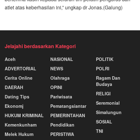
atlet atas keberhasilan ini,” ungkap dr Jonas.(Galung)
Jelajahi berdasarkan Kategori
Aceh
NASIONAL
POLITIK
ADVERTORIAL
NEWS
POLRI
Cerita Online
Olahraga
Ragam Dan
Budaya
DAERAH
OPINI
RELIGI
Dating Tips
Pariwisata
Seremonial
Ekonomj
Pematangsiantar
Simalungun
HUKUM KRIMINAL
PEMERINTAHAN
SOSIAL
Kemenkunham
Pendidikan
TNI
Melek Hukum
PERISTIWA