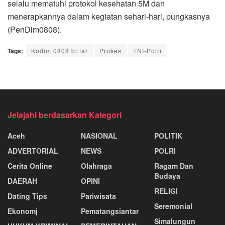
selalu mematuhi protokol kesehatan 5M dan
menerapkannya dalam kegiatan sehari-hari, pungkasnya
(PenDim0808).
Tags:
Kodim 0808 blitar
Prokes
TNI-Polri
Jelajahi berdasarkan Kategori
Aceh
NASIONAL
POLITIK
ADVERTORIAL
NEWS
POLRI
Cerita Online
Olahraga
Ragam Dan
Budaya
DAERAH
OPINI
RELIGI
Dating Tips
Pariwisata
Seremonial
Ekonomj
Pematangsiantar
Simalungun