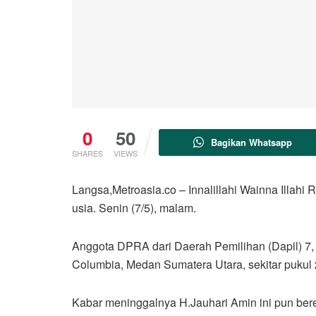
0
50
Bagikan Whatsapp
SHARES
VIEWS
Langsa,Metroasia.co – Innalillahi Wainna Illahi
usia. Senin (7/5), malam.
Anggota DPRA dari Daerah Pemilihan (Dapil) 7,
Columbia, Medan Sumatera Utara, sekitar pukul
Kabar meninggalnya H.Jauhari Amin ini pun ber