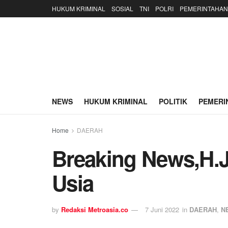
HUKUM KRIMINAL
SOSIAL
TNI
POLRI
PEMERINTAHAN
NEWS
HUKUM KRIMINAL
POLITIK
PEMERI
Home
DAERAH
Breaking News,H.
Usia
by
Redaksi Metroasia.co
7 Juni 2022
in
DAERAH
,
N