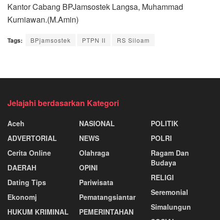
Kantor Cabang BPJamsostek Langsa, Muhammad
Kurniawan.(M.Amin)
Tags:
BPjamsostek
PTPN II
RS Siloam
Jelajahi berdasarkan Kategori
Aceh
NASIONAL
POLITIK
ADVERTORIAL
NEWS
POLRI
Cerita Online
Olahraga
Ragam Dan
Budaya
DAERAH
OPINI
RELIGI
Dating Tips
Pariwisata
Seremonial
Ekonomj
Pematangsiantar
Simalungun
HUKUM KRIMINAL
PEMERINTAHAN