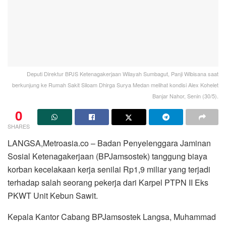
Deputi Direktur BPJS Ketenagakerjaan Wilayah Sumbagut, Panji Wibisana saat
berkunjung ke Rumah Sakit Siloam Dhirga Surya Medan melihat kondisi Alex Kohelet
Banjar Nahor, Senin (30/5).
0
SHARES
LANGSA,Metroasia.co – Badan Penyelenggara Jaminan
Sosial Ketenagakerjaan (BPJamsostek) tanggung biaya
korban kecelakaan kerja senilai Rp1,9 miliar yang terjadi
terhadap salah seorang pekerja dari Karpel PTPN II Eks
PKWT Unit Kebun Sawit.
Kepala Kantor Cabang BPJamsostek Langsa, Muhammad