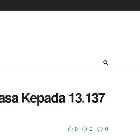
asa Kepada 13.137
0
0
0