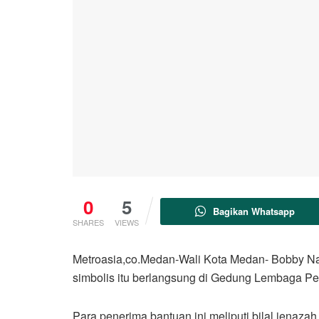
0
5
Bagikan Whatsapp
SHARES
VIEWS
Metroasia,co.Medan-Wali Kota Medan- Bobby N
simbolis itu berlangsung di Gedung Lembaga Pe
Para penerima bantuan ini meliputi bilal jenazah,