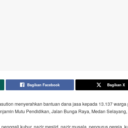
Bagikan Facebook
Bagikan X
asution menyerahkan bantuan dana jasa kepada 13.137 warga
njamin Mutu Pendidikan, Jalan Bunga Raya, Medan Selayang, 
 penggali kubur, nazir mesjid, nazir musala, pengurus gereja, ku