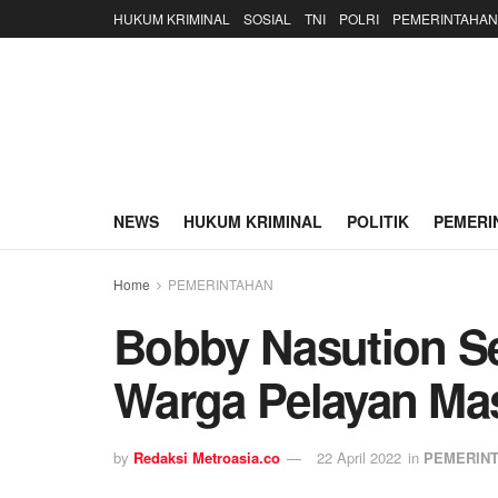
HUKUM KRIMINAL
SOSIAL
TNI
POLRI
PEMERINTAHAN
NEWS
HUKUM KRIMINAL
POLITIK
PEMERI
Home
PEMERINTAHAN
Bobby Nasution S
Warga Pelayan Ma
by
Redaksi Metroasia.co
22 April 2022
in
PEMERIN