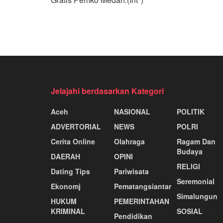
Jelajahi berdasarkan Kategori
Aceh
NASIONAL
POLITIK
ADVERTORIAL
NEWS
POLRI
Cerita Online
Olahraga
Ragam Dan
Budaya
DAERAH
OPINI
RELIGI
Dating Tips
Pariwisata
Seremonial
Ekonomj
Pematangsiantar
Simalungun
HUKUM
PEMERINTAHAN
KRIMINAL
SOSIAL
Pendidikan