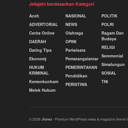
Jelajahi berdasarkan Kategori
Aceh
NASIONAL
POLITIK
ADVERTORIAL
NEWS
POLRI
Cerita Online
Olahraga
Ragam Dan
Budaya
DAERAH
OPINI
RELIGI
Dating Tips
Pariwisata
Seremonial
Ekonomj
Pematangsiantar
Simalungun
HUKUM
PEMERINTAHAN
KRIMINAL
SOSIAL
Pendidikan
Kemenkunham
TNI
PERISTIWA
Melek Hukum
© 2026
JNews
- Premium WordPress news & magazine theme 