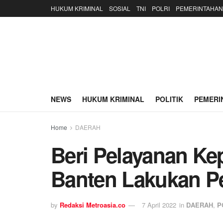
HUKUM KRIMINAL
SOSIAL
TNI
POLRI
PEMERINTAHAN
NEWS
HUKUM KRIMINAL
POLITIK
PEMERI
Home
DAERAH
Beri Pelayanan Ke
Banten Lakukan Pe
by
Redaksi Metroasia.co
7 April 2022
in
DAERAH
,
P