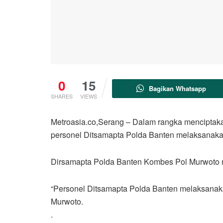
0
15
Bagikan Whatsapp
SHARES
VIEWS
Metroasia.co,Serang – Dalam rangka menciptakan
personel Ditsamapta Polda Banten melaksanakan 
Dirsamapta Polda Banten Kombes Pol Murwoto me
“Personel Ditsamapta Polda Banten melaksanakan
Murwoto.
.