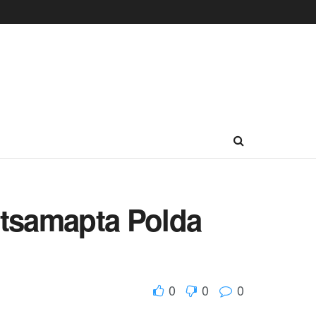
itsamapta Polda
0
0
0