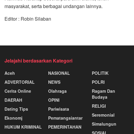
masyarakat, serta berbagai undangan lainnya.
Editor : Robin Silaban
Jelajahi berdasarkan Kategori
Aceh
NASIONAL
POLITIK
ADVERTORIAL
NEWS
POLRI
Cerita Online
Olahraga
Ragam Dan
Budaya
DAERAH
OPINI
RELIGI
Dating Tips
Pariwisata
Seremonial
Ekonomj
Pematangsiantar
Simalungun
HUKUM KRIMINAL
PEMERINTAHAN
SOSIAL