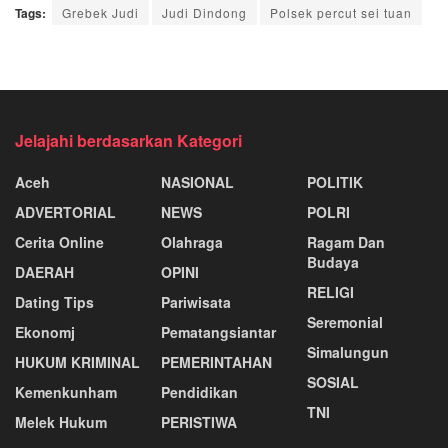
Tags:
Grebek Judi
Judi Dindong
Polsek percut sei tuan
Jelajahi berdasarkan Kategori
Aceh
NASIONAL
POLITIK
ADVERTORIAL
NEWS
POLRI
Cerita Online
Olahraga
Ragam Dan
Budaya
DAERAH
OPINI
RELIGI
Dating Tips
Pariwisata
Seremonial
Ekonomj
Pematangsiantar
Simalungun
HUKUM KRIMINAL
PEMERINTAHAN
SOSIAL
Kemenkunham
Pendidikan
TNI
Melek Hukum
PERISTIWA