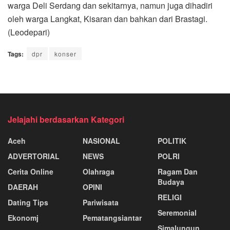
warga Deli Serdang dan sekitarnya, namun juga dihadiri
oleh warga Langkat, Kisaran dan bahkan dari Brastagi.
(Leodepari)
Tags:
dpr
konser
Jelajahi berdasarkan Kategori
Aceh
NASIONAL
POLITIK
ADVERTORIAL
NEWS
POLRI
Cerita Online
Olahraga
Ragam Dan
Budaya
DAERAH
OPINI
RELIGI
Dating Tips
Pariwisata
Seremonial
Ekonomj
Pematangsiantar
Simalungun