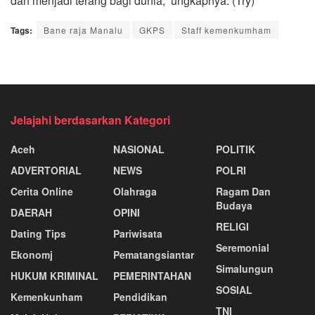
dan menjadi terang bagi dunia,” ungkapnya. (Try)
Tags:
Bane raja Manalu
GKPS
Staff kemenkumham
Jelajahi berdasarkan Kategori
Aceh
NASIONAL
POLITIK
ADVERTORIAL
NEWS
POLRI
Cerita Online
Olahraga
Ragam Dan
Budaya
DAERAH
OPINI
RELIGI
Dating Tips
Pariwisata
Seremonial
Ekonomj
Pematangsiantar
Simalungun
HUKUM KRIMINAL
PEMERINTAHAN
SOSIAL
Kemenkunham
Pendidikan
TNI