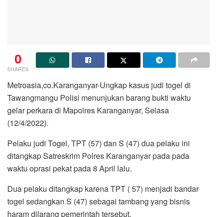
0
SHARES
Metroasia,co.Karanganyar-Ungkap kasus judi togel di
Tawangmangu Polisi menunjukan barang bukti waktu
gelar perkara di Mapolres Karanganyar, Selasa
(12/4/2022).
Pelaku judi Togel, TPT (57) dan S (47) dua pelaku ini
ditangkap Satreskrim Polres Karanganyar pada pada
waktu oprasi pekat pada 8 April lalu.
Dua pelaku ditangkap karena TPT ( 57) menjadi bandar
togel sedangkan S (47) sebagai tambang yang bisnis
haram dilarang pemerintah tersebut.