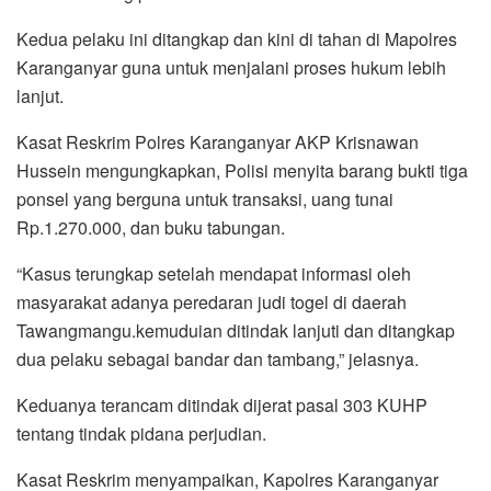
Kedua pelaku ini ditangkap dan kini di tahan di Mapolres
Karanganyar guna untuk menjalani proses hukum lebih
lanjut.
Kasat Reskrim Polres Karanganyar AKP Krisnawan
Hussein mengungkapkan, Polisi menyita barang bukti tiga
ponsel yang berguna untuk transaksi, uang tunai
Rp.1.270.000, dan buku tabungan.
“Kasus terungkap setelah mendapat informasi oleh
masyarakat adanya peredaran judi togel di daerah
Tawangmangu.kemuduian ditindak lanjuti dan ditangkap
dua pelaku sebagai bandar dan tambang,” jelasnya.
Keduanya terancam ditindak dijerat pasal 303 KUHP
tentang tindak pidana perjudian.
Kasat Reskrim menyampaikan, Kapolres Karanganyar