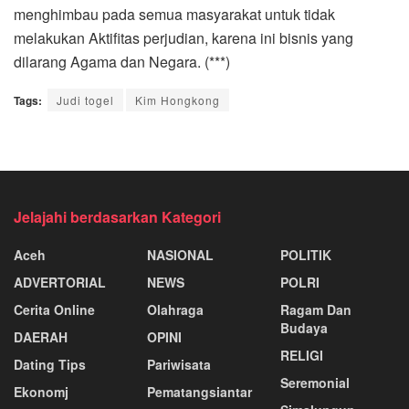
menghimbau pada semua masyarakat untuk tidak
melakukan Aktifitas perjudian, karena ini bisnis yang
dilarang Agama dan Negara. (***)
Tags:
Judi togel
Kim Hongkong
Jelajahi berdasarkan Kategori
Aceh
NASIONAL
POLITIK
ADVERTORIAL
NEWS
POLRI
Cerita Online
Olahraga
Ragam Dan
Budaya
DAERAH
OPINI
RELIGI
Dating Tips
Pariwisata
Seremonial
Ekonomj
Pematangsiantar